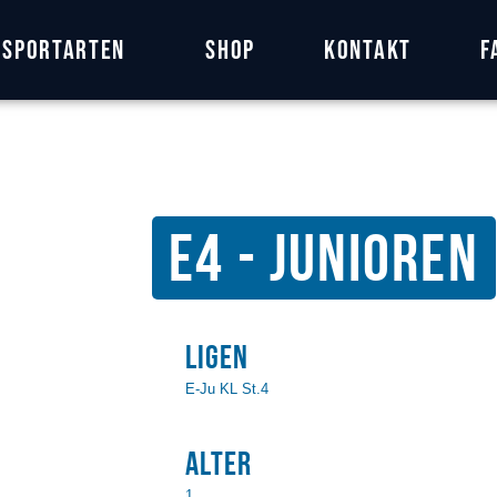
Home
Sportarten
Shop
Kontakt
F
Features
News
Kontakt
E4 - Junioren
Ligen
E-Ju KL St.4
Alter
1