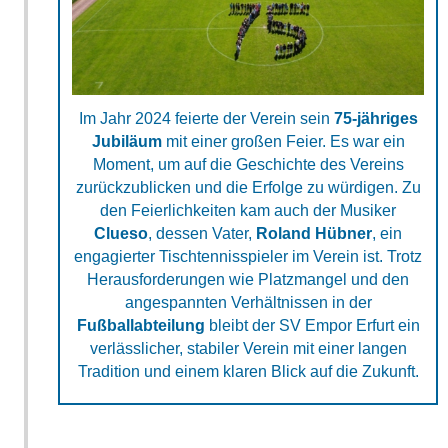
Im Jahr 2024 feierte der Verein sein
75-jähriges
Jubiläum
mit einer großen Feier. Es war ein
Moment, um auf die Geschichte des Vereins
zurückzublicken und die Erfolge zu würdigen. Zu
den Feierlichkeiten kam auch der Musiker
Clueso
, dessen Vater,
Roland Hübner
, ein
engagierter Tischtennisspieler im Verein ist. Trotz
Herausforderungen wie Platzmangel und den
angespannten Verhältnissen in der
Fußballabteilung
bleibt der SV Empor Erfurt ein
verlässlicher, stabiler Verein mit einer langen
Tradition und einem klaren Blick auf die Zukunft.