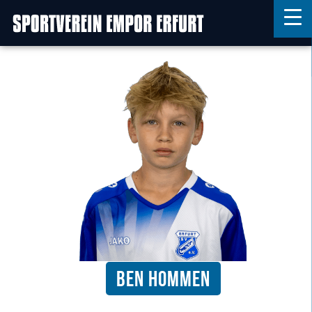
Home
Features
News
Kontakt
Ben Hommen