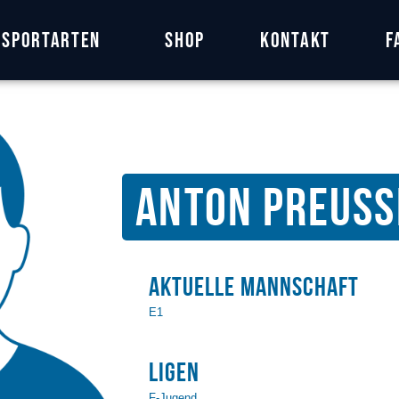
Home
Sportarten
Shop
Kontakt
F
Features
News
Kontakt
Anton Preuss
Aktuelle Mannschaft
E1
Ligen
F-Jugend