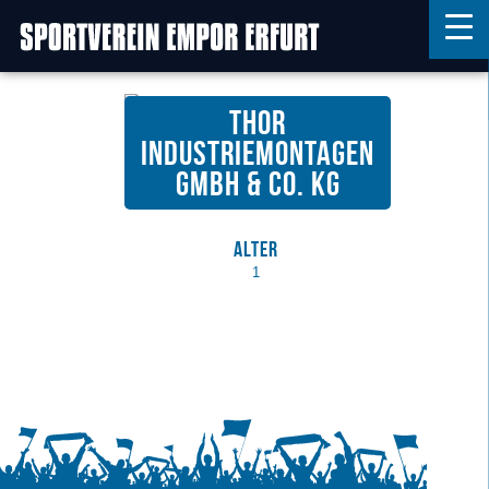
THOR
Home
Industriemontagen
GmbH & Co. KG
Features
News
Alter
Kontakt
1