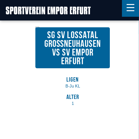
SG SV Lossatal
Home
Großneuhausen
vs SV Empor
Features
Erfurt
News
Kontakt
Ligen
B-Ju KL
Alter
1