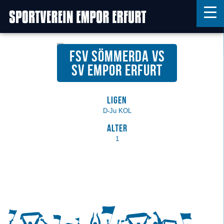
FSV Sömmerda vs
Home
SV Empor Erfurt
Features
Ligen
News
D-Ju KOL
Kontakt
Alter
1