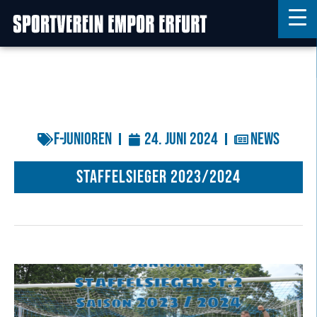
Home
Features
F-Junioren
24. Juni 2024
News
News
Kontakt
Staffelsieger 2023/2024